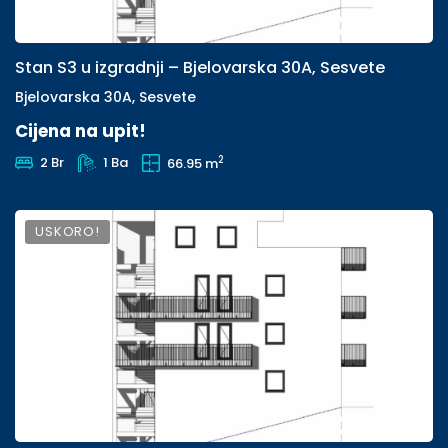
Stan S3 u izgradnji – Bjelovarska 30A, Sesvete
Bjelovarska 30A, Sesvete
Cijena na upit!
2
2 Br
1 Ba
66.95 m
USKORO!