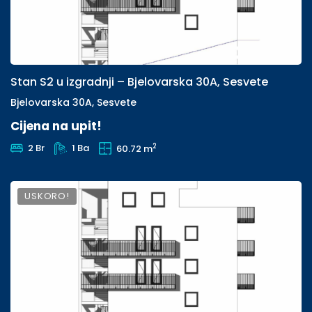
Stan S2 u izgradnji – Bjelovarska 30A, Sesvete
Bjelovarska 30A, Sesvete
Cijena na upit!
2
2 Br
1 Ba
60.72 m
USKORO!