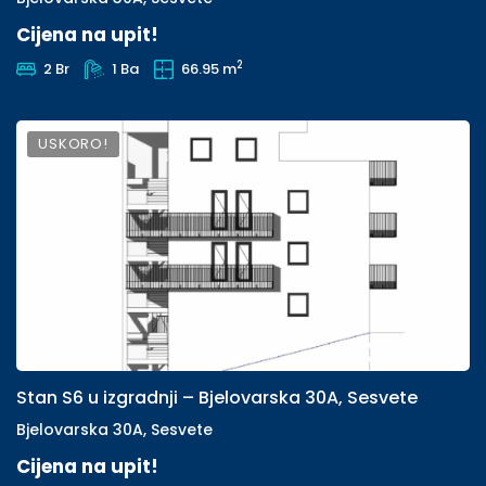
Cijena na upit!
2
2 Br
1 Ba
66.95 m
USKORO!
Stan S6 u izgradnji – Bjelovarska 30A, Sesvete
Bjelovarska 30A, Sesvete
Cijena na upit!