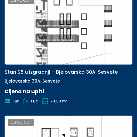
USKORO!
Stan S8 u izgradnji – Bjelovarska 30A, Sesvete
Bjelovarska 30A, Sesvete
Cijena na upit!
2
1 Br
1 Ba
79.39 m
USKORO!