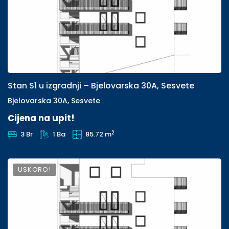
Stan S1 u izgradnji – Bjelovarska 30A, Sesvete
Bjelovarska 30A, Sesvete
Cijena na upit!
2
3 Br
1 Ba
85.72 m
USKORO!