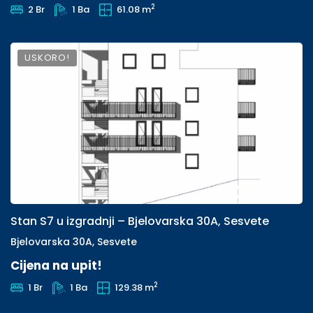
2
2 Br
1 Ba
61.08 m
USKORO!
Stan S7 u izgradnji – Bjelovarska 30A, Sesvete
Bjelovarska 30A, Sesvete
Cijena na upit!
2
1 Br
1 Ba
129.38 m