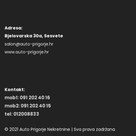
Adresa:
Bjelovarska 30a, Sesvete
salon@auto-prigorje.hr
www.auto-prigorje.hr
Kontakt:
mob1: 091 202 40 16
mob2: 091 202 40 15
tel: 012008833
© 2021 Auto Prigorje Nekretnine | Sva prava zadržana