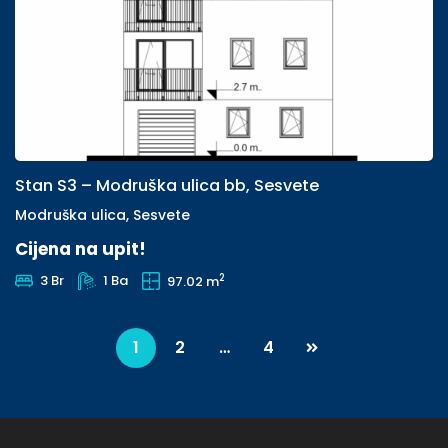
Stan S3 – Modruška ulica bb, Sesvete
Modruška ulica, Sesvete
Cijena na upit!
2
3 Br
1 Ba
97.02 m
1
2
…
4