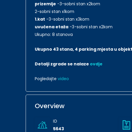
prizemlje
-3-sobni stan x2kom
2-sobni stan x1kom
1.kat
-3-sobni stan x3kom
uvučena etaža
-3-sobni stan x2kom
Ukupno: 8 stanova
Ukupno 43 stana, 4 parking mjesta u objekt
Detalji zgrade se nalaze
ovdje
Pogledajte
video
Overview
ID
5643