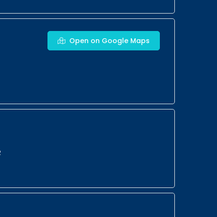
Open on Google Maps
R