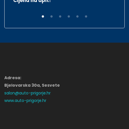
Cijena na upit!
C
Adresa:
Bjelovarska 30a, Sesvete
salon@auto-prigorje.hr
www.auto-prigorje.hr