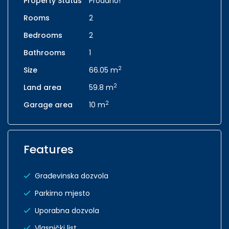
Property Status
Prodano!
Rooms
2
Bedrooms
2
Bathrooms
1
2
Size
66.05 m
2
Land area
59.8 m
2
Garage area
10 m
Features
Građevinska dozvola
Parkirno mjesto
Uporabna dozvola
Vlasnički list