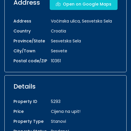
Address
Open on Google Maps
Address
Voćinska ulica, Sesvetska Sela
Country
Croatia
Province/State
Sesvetska Sela
City/Town
Sesvete
Postal code/ZIP
10361
Details
Property ID
5293
Price
Cijena na upit!
Property Type
Stanovi