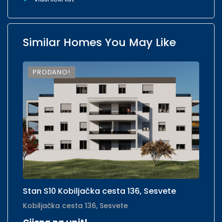
Similar Homes You May Like
PRODANO!
Stan S10 Kobiljačka cesta 136, Sesvete
S
Kobiljačka cesta 136, Sesvete
Ko